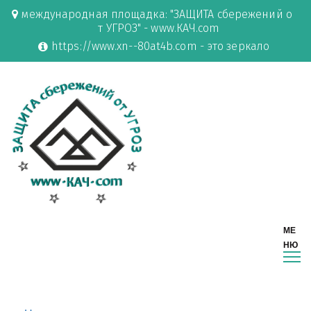
международная площадка: "ЗАЩИТА сбережений о
т УГРОЗ" - www.КАЧ.com
https://www.xn--80at4b.com - это зеркало