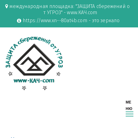
международная площадка: "ЗАЩИТА сбережений о
т УГРОЗ" - www.КАЧ.com
https://www.xn--80at4b.com - это зеркало