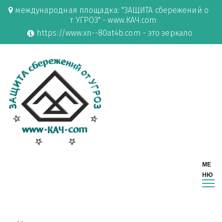
международная площадка: "ЗАЩИТА сбережений о
т УГРОЗ" - www.КАЧ.com
https://www.xn--80at4b.com - это зеркало