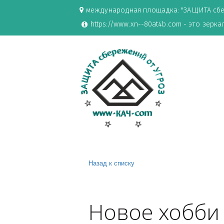
международная площадка: "ЗАЩИ
https://www.xn--80at4b.com - эт
Назад к списку