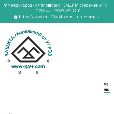
международная площадка: "ЗАЩИТА сбережений о
т УГРОЗ" - www.КАЧ.com
https://www.xn--80at4b.com - это зеркало