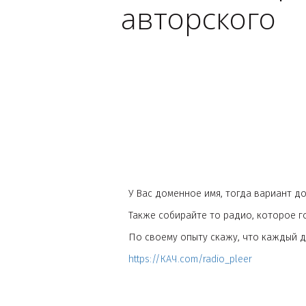
Радио плее
авторског
У Вас доменное имя, тогда вар
Также собирайте то радио, кот
По своему опыту скажу, что ка