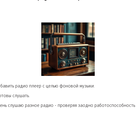
р тема кругозора -
о
иант добавить радио плеер с целью фоновой музыки.
орое готовы слушать.
ждый день слушаю разное радио - проверяя заодно работо