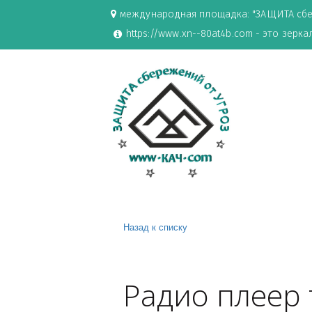
международная площадка: "ЗАЩИ
https://www.xn--80at4b.com - эт
Назад к списку