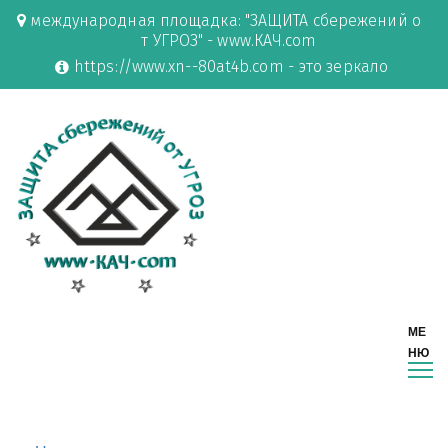
международная площадка: "ЗАЩИТА сбережений о
т УГРОЗ" - www.КАЧ.com
https://www.xn--80at4b.com - это зеркало