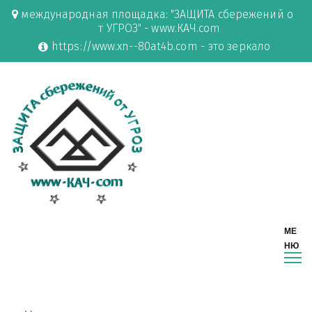
международная площадка: "ЗАЩИТА сбережений о
т УГРОЗ" - www.КАЧ.com
https://www.xn--80at4b.com - это зеркало