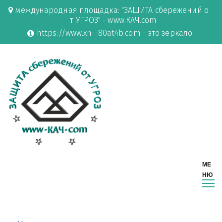
международная площадка: "ЗАЩИТА сбережений о
т УГРОЗ" - www.КАЧ.com
https://www.xn--80at4b.com - это зеркало