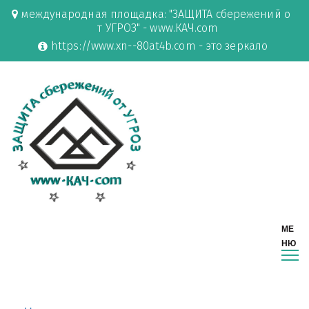
международная площадка: "ЗАЩИТА сбережений о
т УГРОЗ" - www.КАЧ.com
https://www.xn--80at4b.com - это зеркало