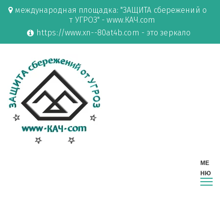
международная площадка: "ЗАЩИТА сбережений о
т УГРОЗ" - www.КАЧ.com
https://www.xn--80at4b.com - это зеркало