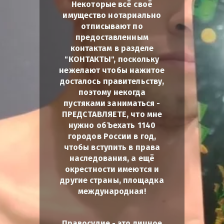
Некоторые всё своё
имущество нотариально
отписывают по
предоставленным
контактам в разделе
"КОНТАКТЫ", поскольку
нежелают чтобы нажитое
досталось правительству,
поэтому некогда
пустяками заниматься -
ПРЕДСТАВЛЯЕТЕ, что мне
нужно обЪехать 1140
городов России в год,
чтобы вступить в права
наследования, а ещё
окрестности имеются и
другие страны, площадка
международная!
Правосудие - это личное