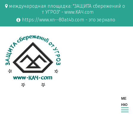
международная площадка: "ЗАЩИТА сбережений о
т УГРОЗ" - www.КАЧ.com
https://www.xn--80at4b.com - это зеркало