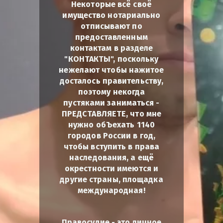
Некоторые всё своё
имущество нотариально
отписывают по
предоставленным
контактам в разделе
"КОНТАКТЫ", поскольку
нежелают чтобы нажитое
досталось правительству,
поэтому некогда
пустяками заниматься -
ПРЕДСТАВЛЯЕТЕ, что мне
нужно обЪехать 1140
городов России в год,
чтобы вступить в права
наследования, а ещё
окрестности имеются и
другие страны, площадка
международная!
Правосудие - это личное