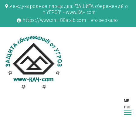
международная площадка: "ЗАЩИТА сбережений о
т УГРОЗ" - www.КАЧ.com
https://www.xn--80at4b.com - это зеркало