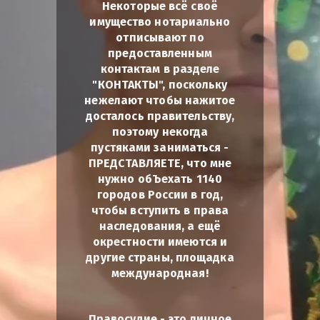
Некоторые всё своё
имущество нотариально
отписывают по
предоставленным
контактам в разделе
"КОНТАКТЫ", поскольку
нежелают чтобы нажитое
досталось правительству,
поэтому некогда
пустяками заниматься -
ПРЕДСТАВЛЯЕТЕ, что мне
нужно обЪехать 1140
городов России в год,
чтобы вступить в права
наследования, а ещё
окрестности имеются и
другие страны, площадка
международная!
Правосудие - это личное