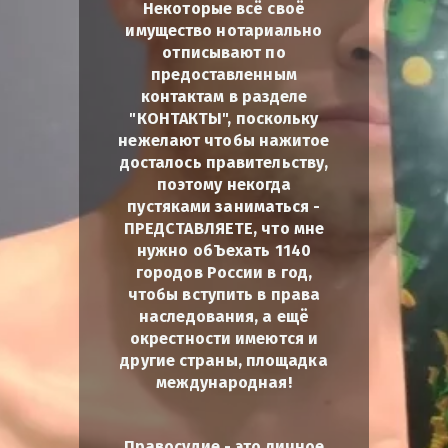
Некоторые всё своё
имущество нотариально
отписывают по
предоставленным
контактам в разделе
"КОНТАКТЫ", поскольку
нежелают чтобы нажитое
досталось правительству,
поэтому некогда
пустяками заниматься -
ПРЕДСТАВЛЯЕТЕ, что мне
нужно обЪехать 1140
городов России в год,
чтобы вступить в права
наследования, а ещё
окрестности имеются и
другие страны, площадка
международная!
Правосудие - это личное