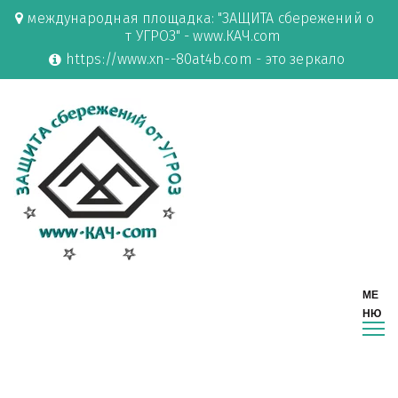
международная площадка: "ЗАЩИТА сбережений о
т УГРОЗ" - www.КАЧ.com
https://www.xn--80at4b.com - это зеркало