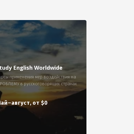
се.
 по 300 рублей за 9 часов в смену.