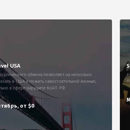
РИМЕР
ходящему, позволит Вам по-новому взглянуть ПРОБЛЕМУ в процес
ль, проспект Московский, д. 145, кв. 77
аработную плату за две смены на общую сумму 5400 рублей