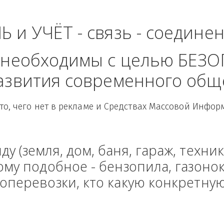
- Приволжский Фед
ЛЬ и УЧЁТ - связь - сое
рые необходимы с целью
 развития современного
Здесь то, чего нет в рекламе и Средствах Масс
енду (земля, дом, баня, гараж
и тому подобное - бензопила, г