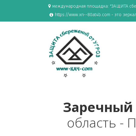
международная площадка: "ЗАЩИ
https://www.xn--80at4b.com - эт
Заречн