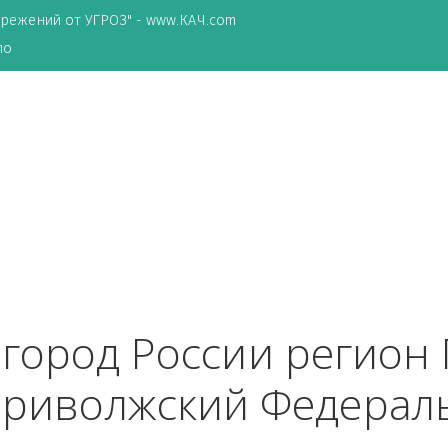
ТА сбережений от УГРОЗ" - www.КАЧ.com
о зеркало
ый
 город России рег