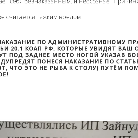
формация в виде отзыва о сделке с прикр
 оборзевшего ненаказанного лица в поря
считает себя безнаказанным, и неосознаё
которое считается тяжким вредом
ТИ НАКАЗАНИЕ ПО АДМИНИСТРАТИВ
ТАТЬИ 20.1 КОАП РФ, КОТОРЫЕ УВИД
ДАДУТ ПОД ЗАДНЕЕ МЕСТО НОГОЙ УК