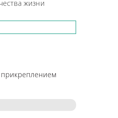
кретную работу выполнит и в 
ения качества жизни
сделке с прикреплением