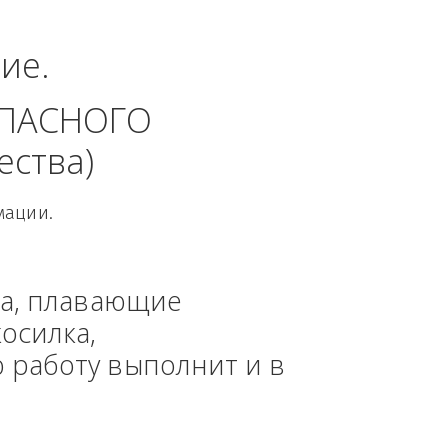
еральный округ.
динение. 
 БЕЗОПАСНОГО 
 общества)
овой Информации.
, техника, плавающие 
азонокосилка, 