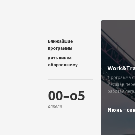
УНИКАЛЬНАЯ ТЕМА -
П
ОТЗЫВ - добавит волшебства проис
Проблема: Россия, город Ярослав
ИП Зайнулин Р.К. не выплатил з