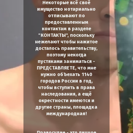
Некоторые всё своё
имущество нотариально
отписывают по
предоставленным
контактам в разделе
"КОНТАКТЫ", поскольку
нежелают чтобы нажитое
досталось правительству,
поэтому некогда
пустяками заниматься -
ПРЕДСТАВЛЯЕТЕ, что мне
нужно обЪехать 1140
городов России в год,
чтобы вступить в права
наследования, а ещё
окрестности имеются и
другие страны, площадка
международная!
Правосудие - это личное