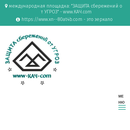
международная площадка: "ЗАЩИТА сбережений о
т УГРОЗ" - www.КАЧ.com
https://www.xn--80at4b.com - это зеркало