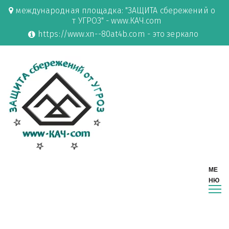
международная площадка: "ЗАЩИТА сбережений о
т УГРОЗ" - www.КАЧ.com
https://www.xn--80at4b.com - это зеркало