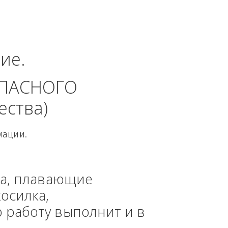
веро-Западный 
руг.
динение. 
 БЕЗОПАСНОГО 
 общества)
овой Информации.
, техника, плавающие 