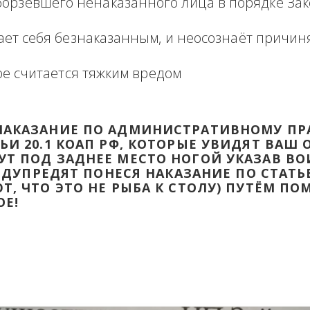
формация в виде отзыва о сделке с прикр
 оборзевшего ненаказанного лица в поря
считает себя безнаказанным, и неосознаё
которое считается тяжким вредом