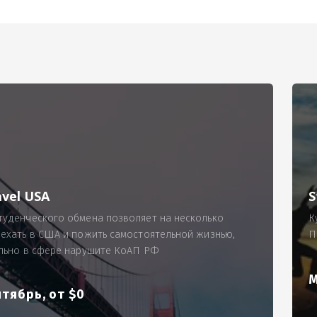
РИМЕР
ходящему, позволит Вам по-новому взглянуть ПРОБЛЕМУ в процес
ль, проспект Московский, д. 145, кв. 77
аработную плату за две смены на общую сумму 5400 рублей