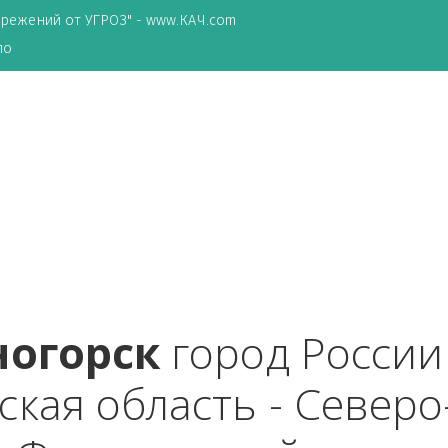
ТА сбережений от УГРОЗ" - www.КАЧ.com
о зеркало
нногорск
 город Ро