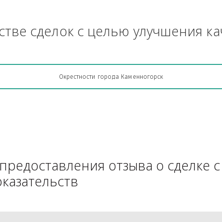
и тому подобное - бензопила, г
Грузоперевозки, кто какую кон
АЧестве сделок с целью улучш
Окрестности города Каменногорск