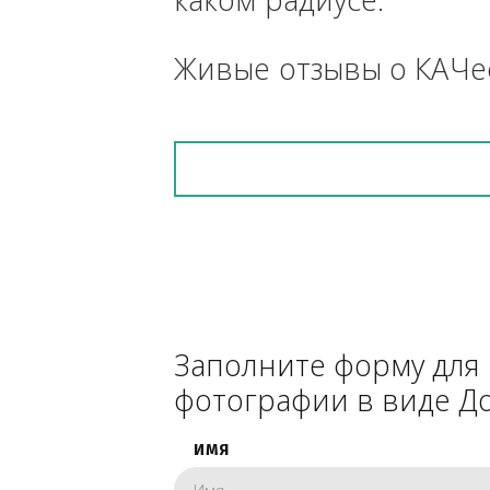
средства, прицеп, 
снегоуборочник), 
каком радиусе.
Живые отзывы о К