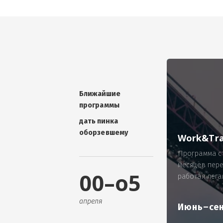
УНИКАЛЬНАЯ ТЕМА -
П
ОТЗЫВ - добавит волшебства проис
Проблема: Россия, город Ярослав
ИП Зайнулин Р.К. не выплатил з