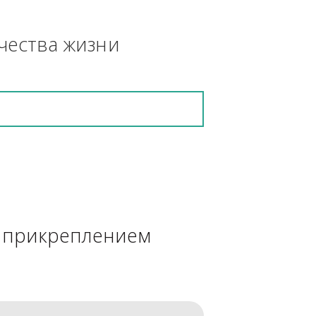
азонокосилка, 
кретную работу выполнит и в 
ения качества жизни