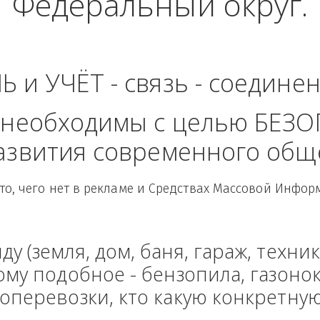
дская область - Се
Федеральный ок
ЛЬ и УЧЁТ - связь - сое
рые необходимы с целью
 развития современного
Здесь то, чего нет в рекламе и Средствах Масс
енду (земля, дом, баня, гараж