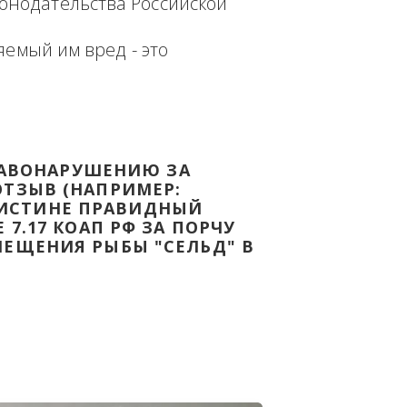
еплённым доказательством с целью - 
дке Законодательства Российской 
т причиняемый им вред - это 