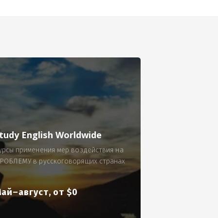
се.
 по 300 рублей за 9 часов в смену.