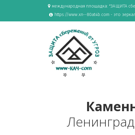
международная площадка: "ЗАЩИ
https://www.xn--80at4b.com - эт
Каме