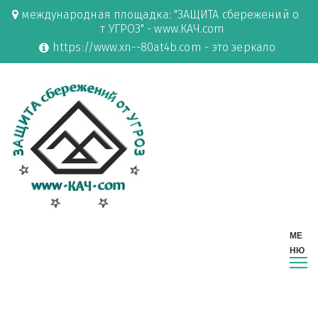
международная площадка: "ЗАЩИТА сбережений о
т УГРОЗ" - www.КАЧ.com
https://www.xn--80at4b.com - это зеркало