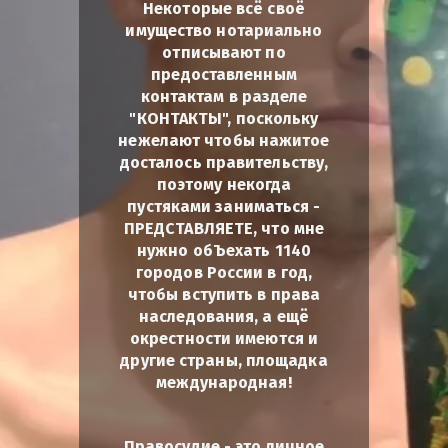
Некоторые всё своё
имущество нотариально
отписывают по
предоставленным
контактам в разделе
"КОНТАКТЫ", поскольку
нежелают чтобы нажитое
досталось правительству,
поэтому некогда
пустяками заниматься -
ПРЕДСТАВЛЯЕТЕ, что мне
нужно обЪехать 1140
городов России в год,
чтобы вступить в права
наследования, а ещё
окрестности имеются и
другие страны, площадка
международная!
Правосудие - это личное