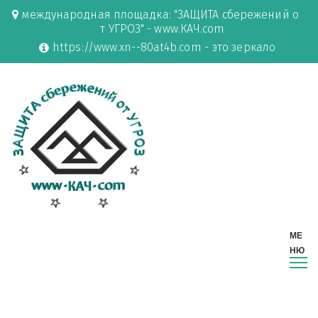
международная площадка: "ЗАЩИТА сбережений о
т УГРОЗ" - www.КАЧ.com
https://www.xn--80at4b.com - это зеркало