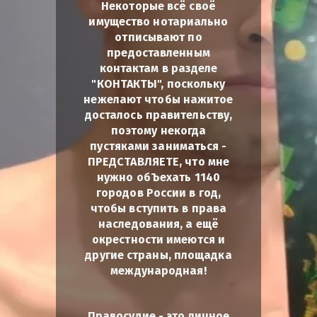
Некоторые всё своё
имущество нотариально
отписывают по
предоставленным
контактам в разделе
"КОНТАКТЫ", поскольку
нежелают чтобы нажитое
досталось правительству,
поэтому некогда
пустяками заниматься -
ПРЕДСТАВЛЯЕТЕ, что мне
нужно обЪехать 1140
городов России в год,
чтобы вступить в права
наследования, а ещё
окрестности имеются и
другие страны, площадка
международная!
Правосудие - это личное