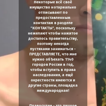
Некоторые всё своё
имущество нотариально
отписывают по
предоставленным
контактам в разделе
"КОНТАКТЫ", поскольку
нежелают чтобы нажитое
досталось правительству,
поэтому некогда
пустяками заниматься -
ПРЕДСТАВЛЯЕТЕ, что мне
нужно обЪехать 1140
городов России в год,
чтобы вступить в права
наследования, а ещё
окрестности имеются и
другие страны, площадка
международная!
Правосудие - это личное