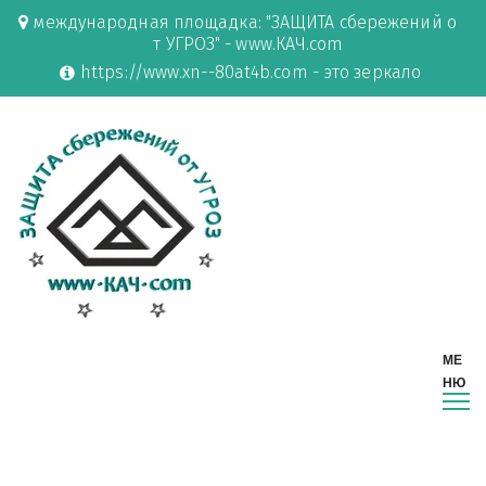
международная площадка: "ЗАЩИТА сбережений о
т УГРОЗ" - www.КАЧ.com
https://www.xn--80at4b.com - это зеркало