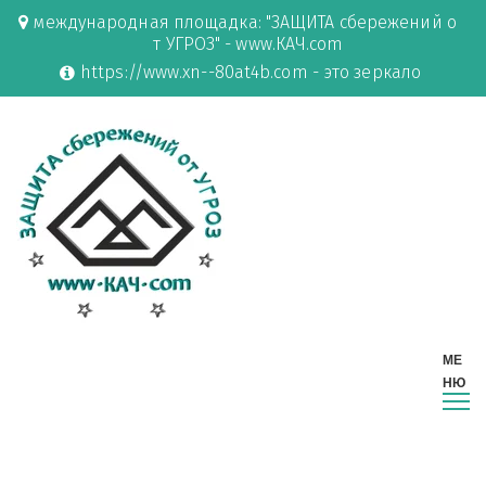
международная площадка: "ЗАЩИТА сбережений о
т УГРОЗ" - www.КАЧ.com
https://www.xn--80at4b.com - это зеркало