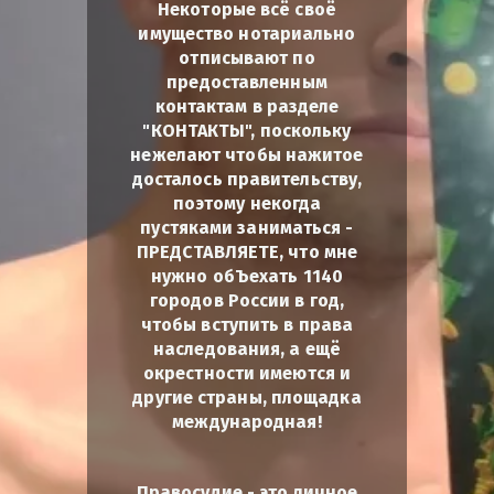
Некоторые всё своё
имущество нотариально
отписывают по
предоставленным
контактам в разделе
"КОНТАКТЫ", поскольку
нежелают чтобы нажитое
досталось правительству,
поэтому некогда
пустяками заниматься -
ПРЕДСТАВЛЯЕТЕ, что мне
нужно обЪехать 1140
городов России в год,
чтобы вступить в права
наследования, а ещё
окрестности имеются и
другие страны, площадка
международная!
Правосудие - это личное