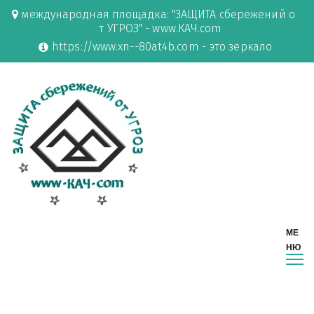
международная площадка: "ЗАЩИТА сбережений о
т УГРОЗ" - www.КАЧ.com
https://www.xn--80at4b.com - это зеркало