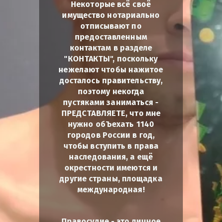
Некоторые всё своё
имущество нотариально
отписывают по
предоставленным
контактам в разделе
"КОНТАКТЫ", поскольку
нежелают чтобы нажитое
досталось правительству,
поэтому некогда
пустяками заниматься -
ПРЕДСТАВЛЯЕТЕ, что мне
нужно обЪехать 1140
городов России в год,
чтобы вступить в права
наследования, а ещё
окрестности имеются и
другие страны, площадка
международная!
Правосудие - это личное