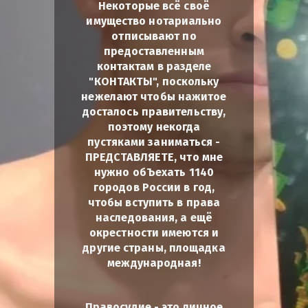
Некоторые всё своё
имущество нотариально
отписывают по
предоставленным
контактам в разделе
"КОНТАКТЫ", поскольку
нежелают чтобы нажитое
досталось правительству,
поэтому некогда
пустяками заниматься -
ПРЕДСТАВЛЯЕТЕ, что мне
нужно обЪехать 1140
городов России в год,
чтобы вступить в права
наследования, а ещё
окрестности имеются и
другие страны, площадка
международная!
Правосудие - это личное