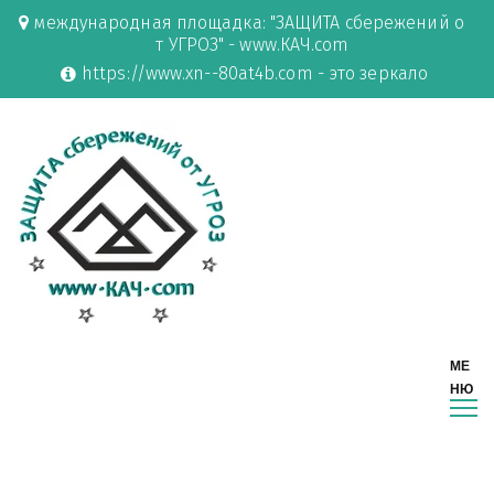
международная площадка: "ЗАЩИТА сбережений о
т УГРОЗ" - www.КАЧ.com
https://www.xn--80at4b.com - это зеркало