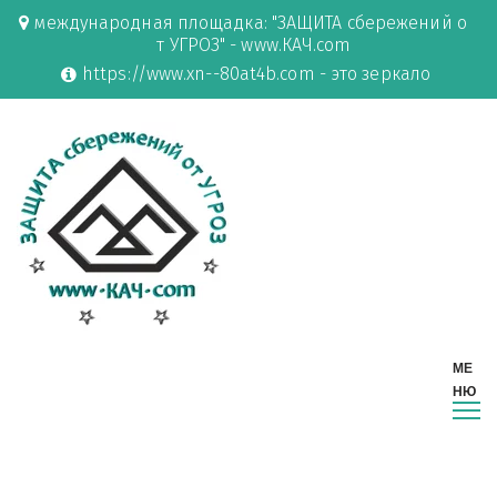
международная площадка: "ЗАЩИТА сбережений о
т УГРОЗ" - www.КАЧ.com
https://www.xn--80at4b.com - это зеркало