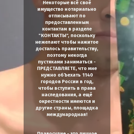
Некоторые всё своё
имущество нотариально
отписывают по
предоставленным
контактам в разделе
"КОНТАКТЫ", поскольку
нежелают чтобы нажитое
досталось правительству,
поэтому некогда
пустяками заниматься -
ПРЕДСТАВЛЯЕТЕ, что мне
нужно обЪехать 1140
городов России в год,
чтобы вступить в права
наследования, а ещё
окрестности имеются и
другие страны, площадка
международная!
Правосудие - это личное