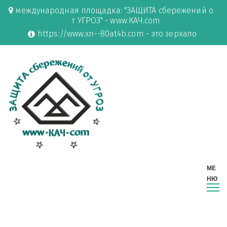
международная площадка: "ЗАЩИТА сбережений о
т УГРОЗ" - www.КАЧ.com
https://www.xn--80at4b.com - это зеркало