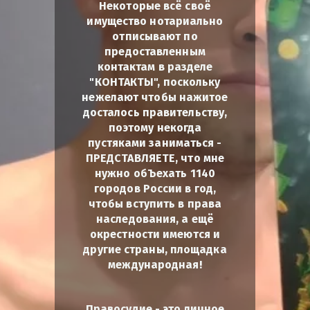
Некоторые всё своё
имущество нотариально
отписывают по
предоставленным
контактам в разделе
"КОНТАКТЫ", поскольку
нежелают чтобы нажитое
досталось правительству,
поэтому некогда
пустяками заниматься -
ПРЕДСТАВЛЯЕТЕ, что мне
нужно обЪехать 1140
городов России в год,
чтобы вступить в права
наследования, а ещё
окрестности имеются и
другие страны, площадка
международная!
Правосудие - это личное