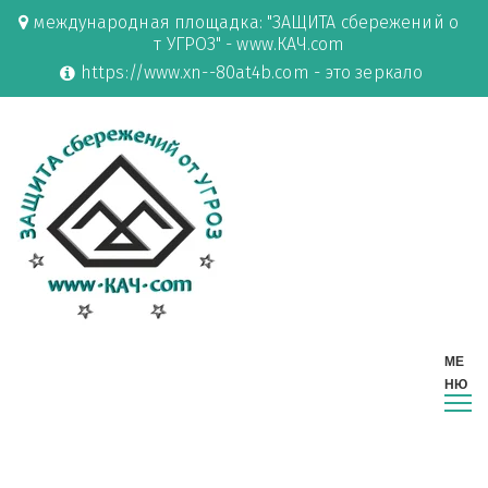
международная площадка: "ЗАЩИТА сбережений о
т УГРОЗ" - www.КАЧ.com
https://www.xn--80at4b.com - это зеркало