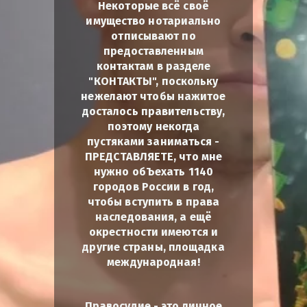
Некоторые всё своё
имущество нотариально
отписывают по
предоставленным
контактам в разделе
"КОНТАКТЫ", поскольку
нежелают чтобы нажитое
досталось правительству,
поэтому некогда
пустяками заниматься -
ПРЕДСТАВЛЯЕТЕ, что мне
нужно обЪехать 1140
городов России в год,
чтобы вступить в права
наследования, а ещё
окрестности имеются и
другие страны, площадка
международная!
Правосудие - это личное