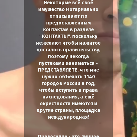
Некоторые всё своё
имущество нотариально
отписывают по
предоставленным
контактам в разделе
"КОНТАКТЫ", поскольку
нежелают чтобы нажитое
досталось правительству,
поэтому некогда
пустяками заниматься -
ПРЕДСТАВЛЯЕТЕ, что мне
нужно обЪехать 1140
городов России в год,
чтобы вступить в права
наследования, а ещё
окрестности имеются и
другие страны, площадка
международная!
Правосудие - это личное