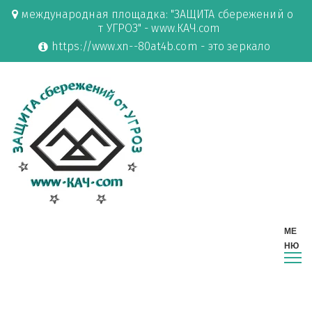
международная площадка: "ЗАЩИТА сбережений о
т УГРОЗ" - www.КАЧ.com
https://www.xn--80at4b.com - это зеркало