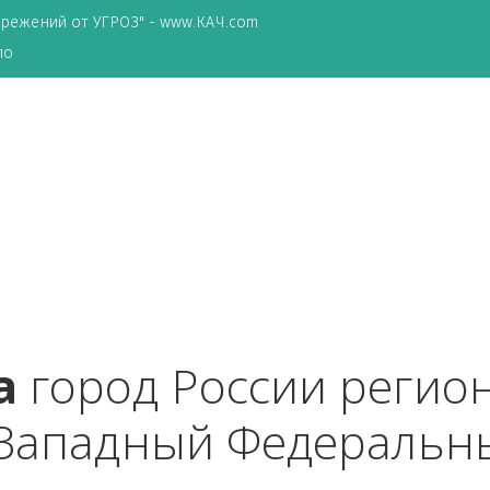
ТА сбережений от УГРОЗ" - www.КАЧ.com
о зеркало
ала
 город России ре