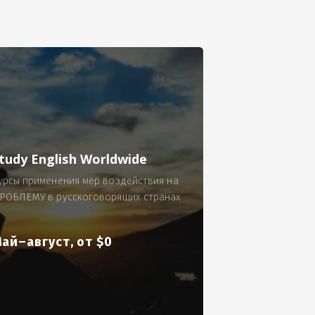
се.
 по 300 рублей за 9 часов в смену.