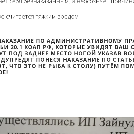
формация в виде отзыва о сделке с прикр
 оборзевшего ненаказанного лица в поря
считает себя безнаказанным, и неосознаё
которое считается тяжким вредом
ТИ НАКАЗАНИЕ ПО АДМИНИСТРАТИВ
ТАТЬИ 20.1 КОАП РФ, КОТОРЫЕ УВИД
ДАДУТ ПОД ЗАДНЕЕ МЕСТО НОГОЙ УК