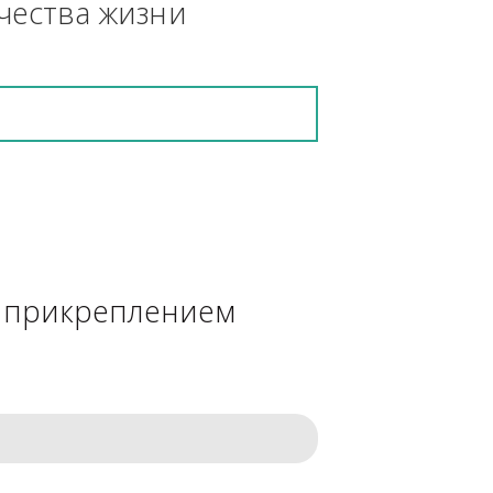
кретную работу выполнит и в 
ения качества жизни
сделке с прикреплением