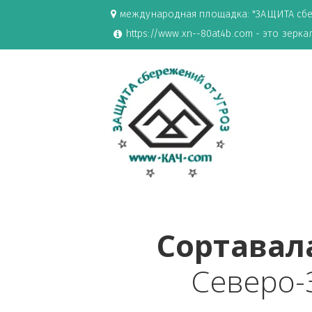
международная площадка: "ЗАЩИ
https://www.xn--80at4b.com - эт
Сортав