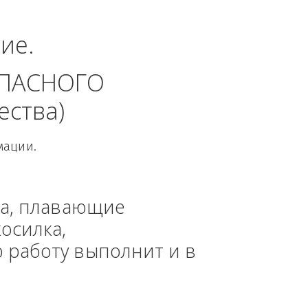
льный округ.
динение. 
 БЕЗОПАСНОГО 
 общества)
овой Информации.
, техника, плавающие 
азонокосилка, 