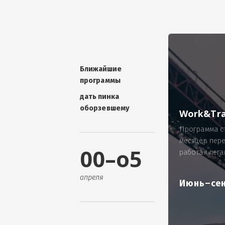
УНИКАЛЬНАЯ ТЕМА -
П
ОТЗЫВ - добавит волшебства проис
Проблема: Россия, город Ярослав
ИП Зайнулин Р.К. не выплатил з