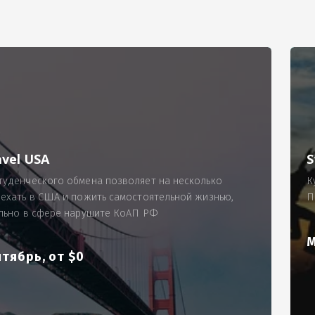
РИМЕР
ходящему, позволит Вам по-новому взглянуть ПРОБЛЕМУ в процес
ль, проспект Московский, д. 145, кв. 77
аработную плату за две смены на общую сумму 5400 рублей