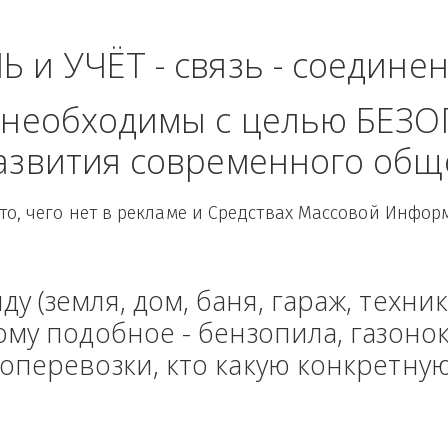
о-Западный Федера
ЛЬ и УЧЁТ - связь - сое
рые необходимы с целью
 развития современного
Здесь то, чего нет в рекламе и Средствах Масс
енду (земля, дом, баня, гараж
и тому подобное - бензопила, г