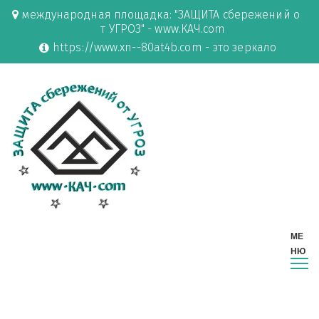
международная площадка: "ЗАЩИТА сбережений о
т УГРОЗ" - www.КАЧ.com
https://www.xn--80at4b.com - это зеркало