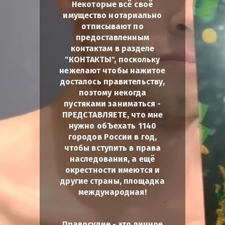
Некоторые всё своё
имущество нотариально
отписывают по
предоставленным
контактам в разделе
"КОНТАКТЫ", поскольку
нежелают чтобы нажитое
досталось правительству,
поэтому некогда
пустяками заниматься -
ПРЕДСТАВЛЯЕТЕ, что мне
нужно обЪехать 1140
городов России в год,
чтобы вступить в права
наследования, а ещё
окрестности имеются и
другие страны, площадка
международная!
Правосудие - это личное