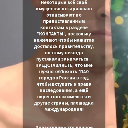
Некоторые всё своё
имущество нотариально
отписывают по
предоставленным
контактам в разделе
"КОНТАКТЫ", поскольку
нежелают чтобы нажитое
досталось правительству,
поэтому некогда
пустяками заниматься -
ПРЕДСТАВЛЯЕТЕ, что мне
нужно обЪехать 1140
городов России в год,
чтобы вступить в права
наследования, а ещё
окрестности имеются и
другие страны, площадка
международная!
Правосудие - это личное