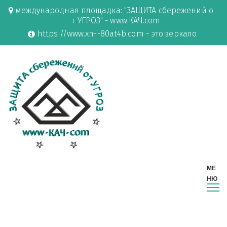
международная площадка: "ЗАЩИТА сбережений о
т УГРОЗ" - www.КАЧ.com
https://www.xn--80at4b.com - это зеркало