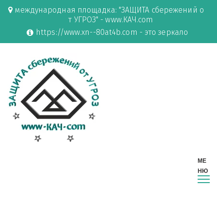
международная площадка: "ЗАЩИТА сбережений о
т УГРОЗ" - www.КАЧ.com
https://www.xn--80at4b.com - это зеркало