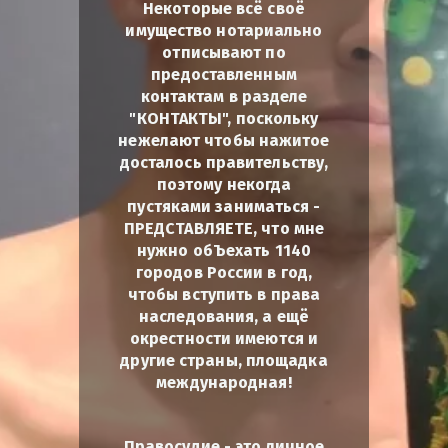
Некоторые всё своё
имущество нотариально
отписывают по
предоставленным
контактам в разделе
"КОНТАКТЫ", поскольку
нежелают чтобы нажитое
досталось правительству,
поэтому некогда
пустяками заниматься -
ПРЕДСТАВЛЯЕТЕ, что мне
нужно обЪехать 1140
городов России в год,
чтобы вступить в права
наследования, а ещё
окрестности имеются и
другие страны, площадка
международная!
Правосудие - это личное