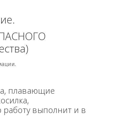
едеральный округ.
динение. 
 БЕЗОПАСНОГО 
 общества)
овой Информации.
, техника, плавающие 
азонокосилка, 