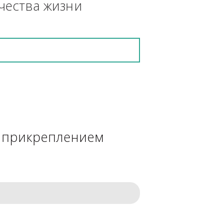
кретную работу выполнит и в 
ения качества жизни
сделке с прикреплением