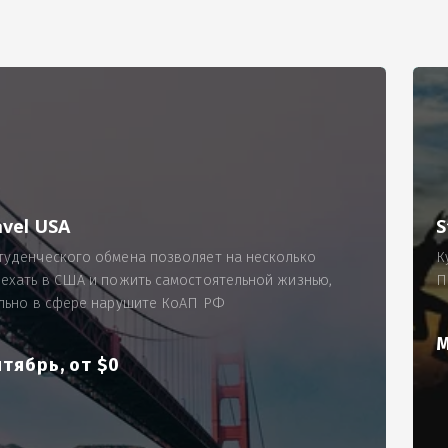
РИМЕР
ходящему, позволит Вам по-новому взглянуть ПРОБЛЕМУ в процес
ль, проспект Московский, д. 145, кв. 77
аработную плату за две смены на общую сумму 5400 рублей