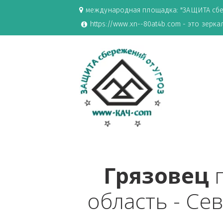
международная площадка: "ЗАЩИ
https://www.xn--80at4b.com - эт
Грязове