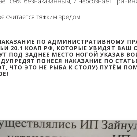
формация в виде отзыва о сделке с прикр
 оборзевшего ненаказанного лица в поря
считает себя безнаказанным, и неосознаё
которое считается тяжким вредом
ТИ НАКАЗАНИЕ ПО АДМИНИСТРАТИВ
ТАТЬИ 20.1 КОАП РФ, КОТОРЫЕ УВИД
ДАДУТ ПОД ЗАДНЕЕ МЕСТО НОГОЙ УК