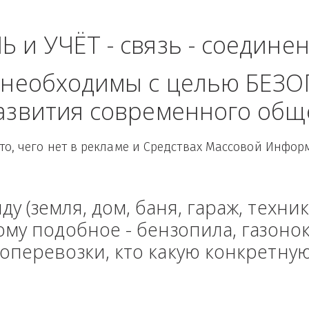
Северо-Западный Ф
ЛЬ и УЧЁТ - связь - сое
рые необходимы с целью
 развития современного
Здесь то, чего нет в рекламе и Средствах Масс
енду (земля, дом, баня, гараж
и тому подобное - бензопила, г