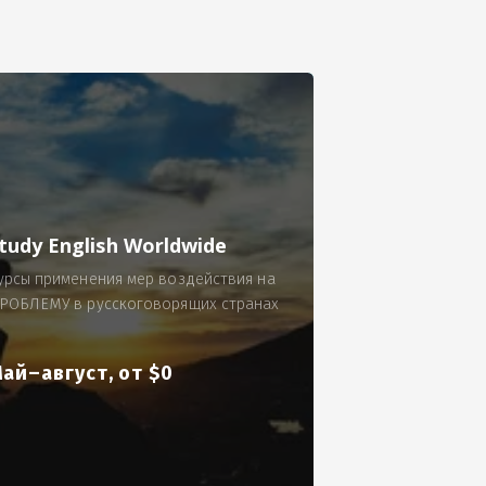
се.
 по 300 рублей за 9 часов в смену.