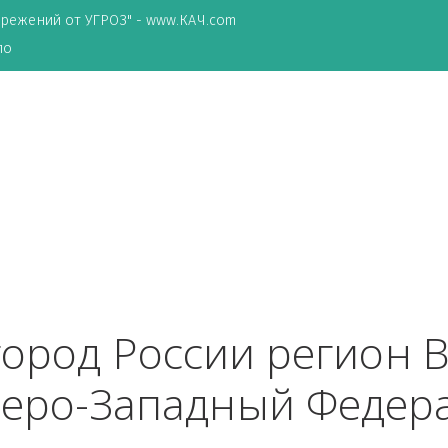
ТА сбережений от УГРОЗ" - www.КАЧ.com
о зеркало
ц
 город России реги