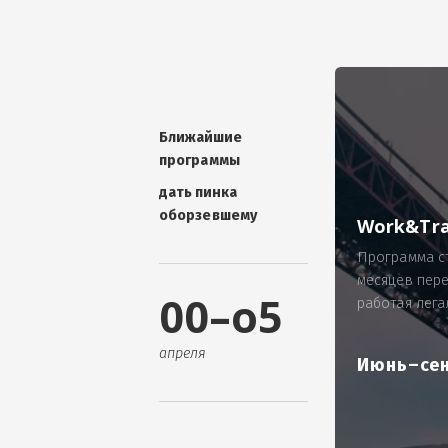
УНИКАЛЬНАЯ ТЕМА -
П
ОТЗЫВ - добавит волшебства проис
Проблема: Россия, город Ярослав
ИП Зайнулин Р.К. не выплатил з