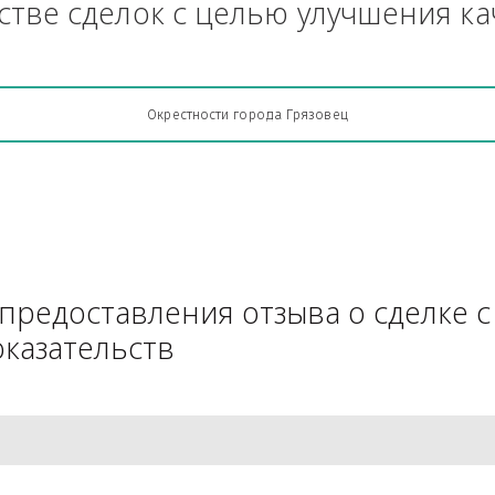
Грузоперевозки, кто какую кон
АЧестве сделок с целью улучш
Окрестности города Грязовец
для предоставления отзыва о 