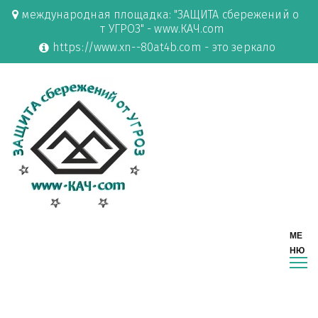
международная площадка: "ЗАЩИТА сбережений о
т УГРОЗ" - www.КАЧ.com
https://www.xn--80at4b.com - это зеркало