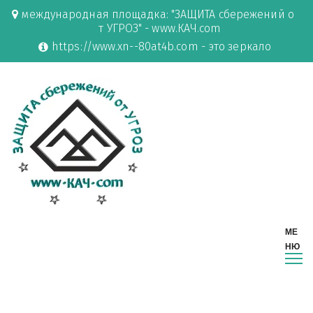
международная площадка: "ЗАЩИТА сбережений о
т УГРОЗ" - www.КАЧ.com
https://www.xn--80at4b.com - это зеркало