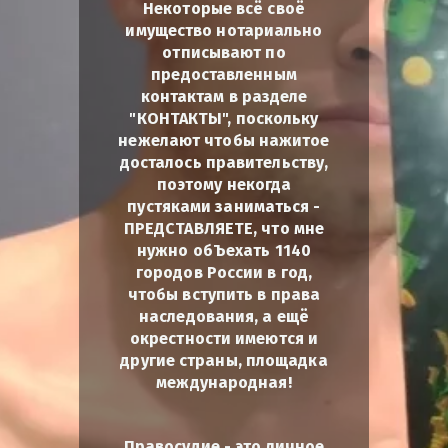
Некоторые всё своё
имущество нотариально
отписывают по
предоставленным
контактам в разделе
"КОНТАКТЫ", поскольку
нежелают чтобы нажитое
досталось правительству,
поэтому некогда
пустяками заниматься -
ПРЕДСТАВЛЯЕТЕ, что мне
нужно обЪехать 1140
городов России в год,
чтобы вступить в права
наследования, а ещё
окрестности имеются и
другие страны, площадка
международная!
Правосудие - это личное