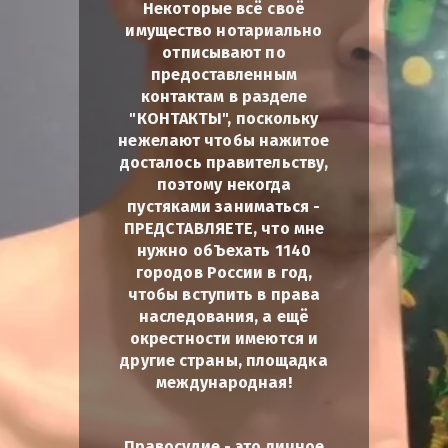
Некоторые всё своё
имущество нотариально
отписывают по
предоставленным
контактам в разделе
"КОНТАКТЫ", поскольку
нежелают чтобы нажитое
досталось правительству,
поэтому некогда
пустяками заниматься -
ПРЕДСТАВЛЯЕТЕ, что мне
нужно обЪехать 1140
городов России в год,
чтобы вступить в права
наследования, а ещё
окрестности имеются и
другие страны, площадка
международная!
Правосудие - это личное