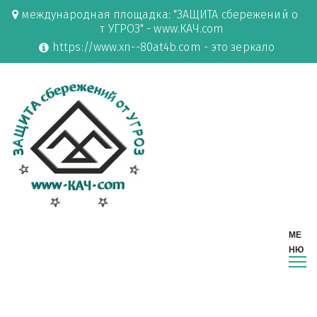
международная площадка: "ЗАЩИТА сбережений о
т УГРОЗ" - www.КАЧ.com
https://www.xn--80at4b.com - это зеркало