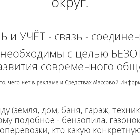
 область - Приволж
округ.
ЛЬ и УЧЁТ - связь - сое
рые необходимы с целью
 развития современного
Здесь то, чего нет в рекламе и Средствах Масс
енду (земля, дом, баня, гараж