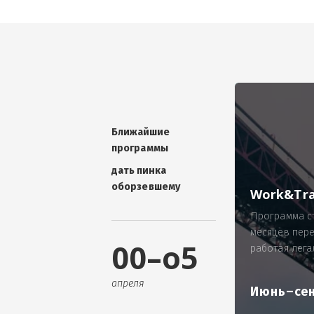
УНИКАЛЬНАЯ ТЕМА -
П
ОТЗЫВ - добавит волшебства проис
Проблема: Россия, город Ярослав
ИП Зайнулин Р.К. не выплатил з