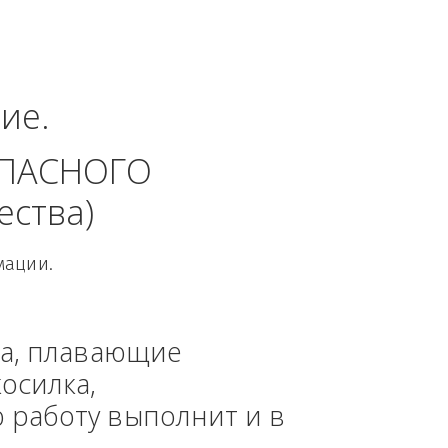
ский Федеральный 
динение. 
 БЕЗОПАСНОГО 
 общества)
овой Информации.
, техника, плавающие 