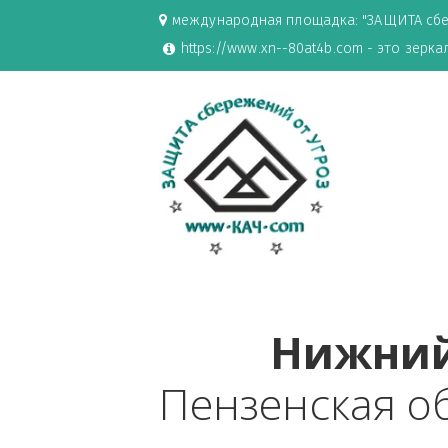
международная площадка: "ЗАЩИ
https://www.xn--80at4b.com - эт
Нижн