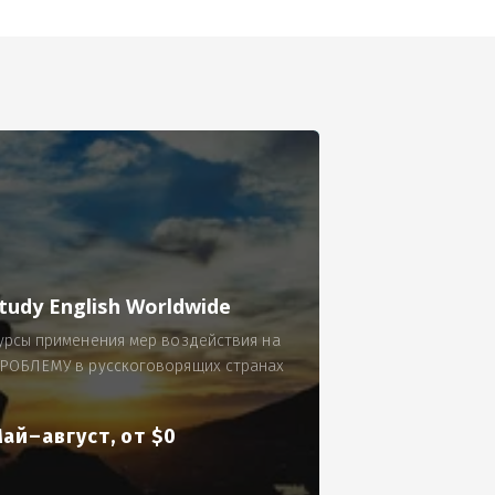
се.
 по 300 рублей за 9 часов в смену.