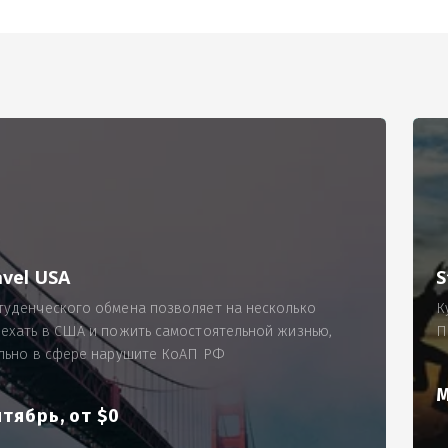
РИМЕР
ходящему, позволит Вам по-новому взглянуть ПРОБЛЕМУ в процес
ль, проспект Московский, д. 145, кв. 77
аработную плату за две смены на общую сумму 5400 рублей