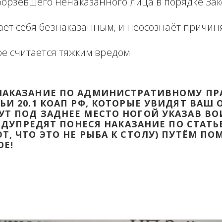
формация в виде отзыва о сделке с прикр
 оборзевшего ненаказанного лица в поря
считает себя безнаказанным, и неосознаё
которое считается тяжким вредом