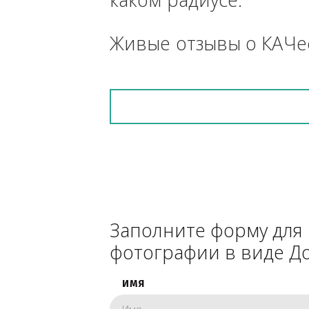
средства, прицеп, 
снегоуборочник), 
каком радиусе.
Живые отзывы о К