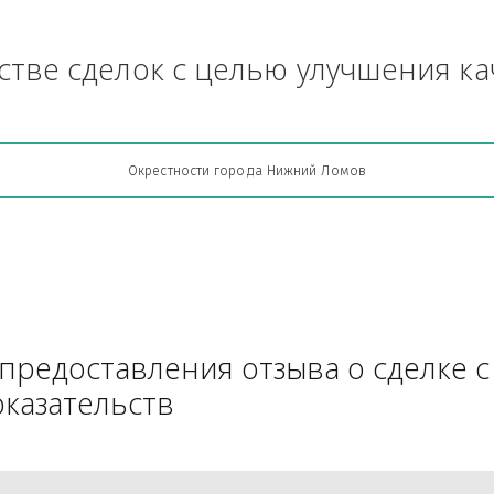
и тому подобное - бензопила, г
Грузоперевозки, кто какую кон
АЧестве сделок с целью улучш
Окрестности города Нижний Ломов