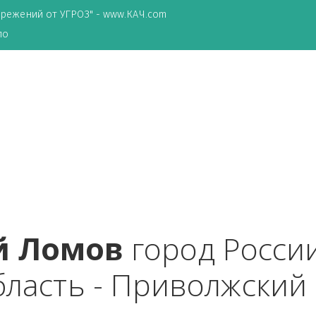
ТА сбережений от УГРОЗ" - www.КАЧ.com
о зеркало
ий Ломов
 город Р