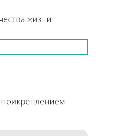
азонокосилка, 
кретную работу выполнит и в 
ения качества жизни