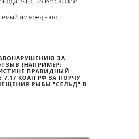
еплённым доказательством с целью - 
дке Законодательства Российской 
т причиняемый им вред - это 