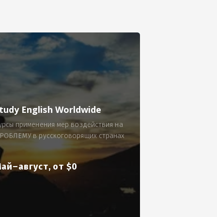
се.
 по 300 рублей за 9 часов в смену.