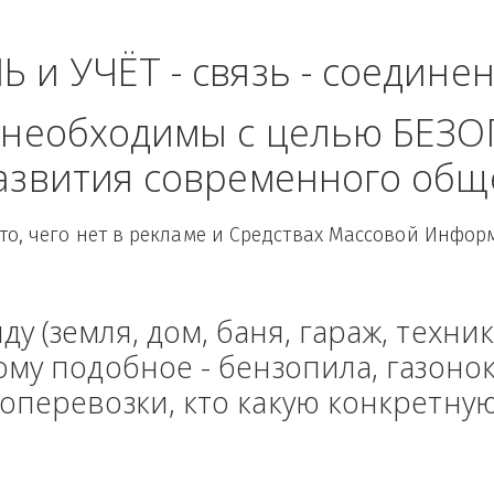
- Центральный Фед
ЛЬ и УЧЁТ - связь - сое
рые необходимы с целью
 развития современного
Здесь то, чего нет в рекламе и Средствах Масс
енду (земля, дом, баня, гараж
и тому подобное - бензопила, г