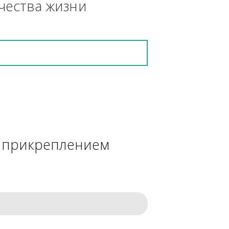
кретную работу выполнит и в 
ения качества жизни
сделке с прикреплением