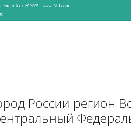
ТА сбережений от УГРОЗ" - www.КАЧ.com
о зеркало
ь
 город России реги