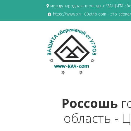
международная площадка: "ЗАЩИ
https://www.xn--80at4b.com - эт
Россош