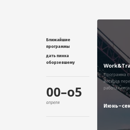
УНИКАЛЬНАЯ ТЕМА -
П
ОТЗЫВ - добавит волшебства проис
Проблема: Россия, город Ярослав
ИП Зайнулин Р.К. не выплатил з