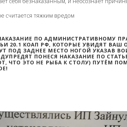
формация в виде отзыва о сделке с прикр
 оборзевшего ненаказанного лица в поря
считает себя безнаказанным, и неосознаё
которое считается тяжким вредом
ТИ НАКАЗАНИЕ ПО АДМИНИСТРАТИВ
ТАТЬИ 20.1 КОАП РФ, КОТОРЫЕ УВИД
ДАДУТ ПОД ЗАДНЕЕ МЕСТО НОГОЙ УК