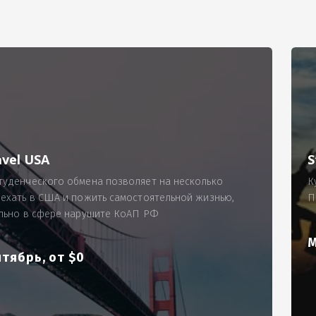
РИМЕР
ходящему, позволит Вам по-новому взглянуть ПРОБЛЕМУ в процес
ль, проспект Московский, д. 145, кв. 77
аработную плату за две смены на общую сумму 5400 рублей