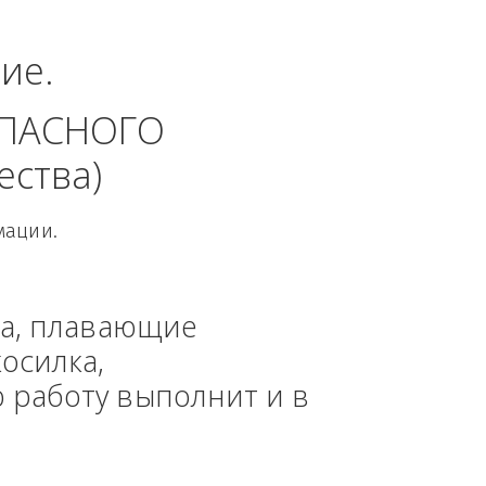
еральный округ.
динение. 
 БЕЗОПАСНОГО 
 общества)
овой Информации.
, техника, плавающие 
азонокосилка, 