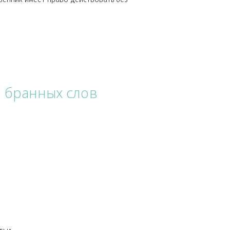
- сегоня уже октябрь, индекс поисковой статистики в
ой площадке изменится, поскольку
личный собственник имеет право действовать без
и путём бранных слов