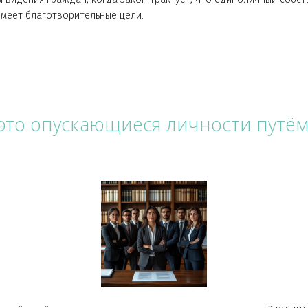
овостных публикаций по ТРИ новости в день.
 локальный рейтинг показывает последний за август месяц 
нем месте.
 регистрации юридического лица отношение к международн
 зоны видения граждан, когда Закон трактует, что едино
 если имеет благотворительные цели.
х - это опускающиеся личност