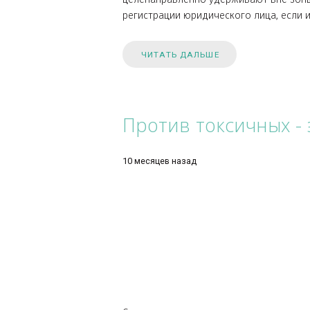
Прошло 3,5 месяца ежедневных н
Результат анализа: Глобальный и
google вырос, а в яндекс на преж
Считаю, что после официальной
целенаправленно удерживают вне
регистрации юридического лица,
ЧИТАТЬ ДАЛЬШЕ
Против токсичны
10 месяцев назад