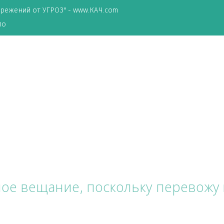
ТА сбережений от УГРОЗ" - www.КАЧ.com
о зеркало
стное вещание, поскольку пе