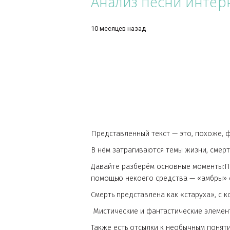
На краях цвет застывшей крови.
Подтверждается инопланетный с
Предполагаю из данных о том, ч
Землёй в результате чего креми
необходимо изучить - покупайте.
https://КАЧ.com/uknown_metall
ЧИТАТЬ ДАЛЬШЕ
Анализ песни ин
10 месяцев назад