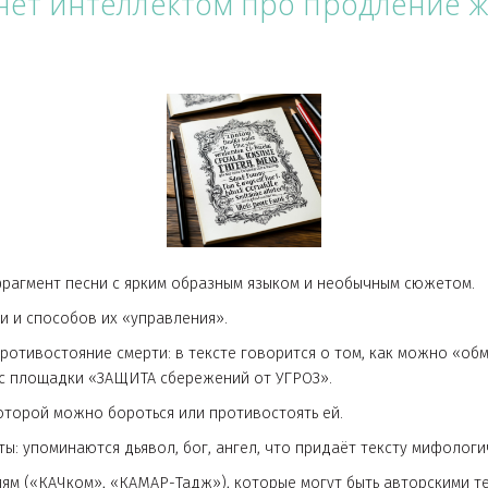
остав путём содержания Иридия.
то после кремации остаётся железо, то и данное железо м
ровались организмы либо группа людей, либо животных, л
тернет интеллектом про прод