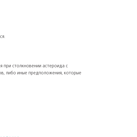
или анобтаниум"
 не магнитится.