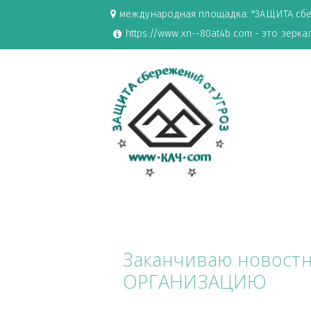
международная площадка: "ЗАЩИ
https://www.xn--80at4b.com - эт
Заканчиваю ново