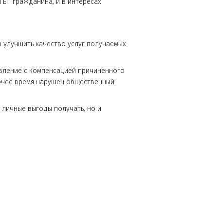
личной "ЗАЩИТЫ" гражданина, и в интересах
уществ:
йствиях, чтобы улучшить качество услуг получаемых
направить заявление с компенсацией причинённого
ят, что в рабочее время нарушен общественный
ом следить и личные выгоды получать, но и