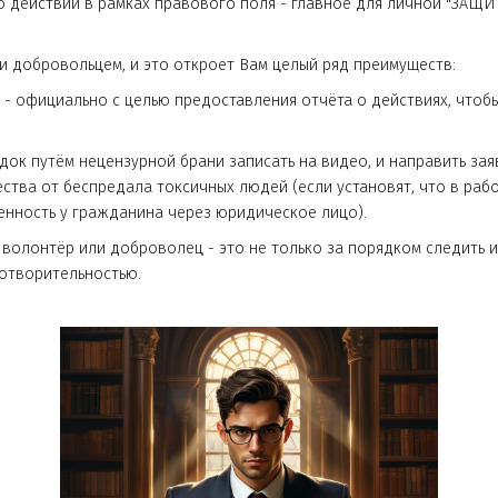
с целью действий в рамках правового поля - главное для 
ом или добровольцем, и это откроет Вам целый ряд преим
траницы - официально с целью предоставления отчёта о де
 порядок путём нецензурной брани записать на видео, и 
е общества от беспредала токсичных людей (если установ
ветственность у гражданина через юридическое лицо).
фессии волонтёр или доброволец - это не только за порядк