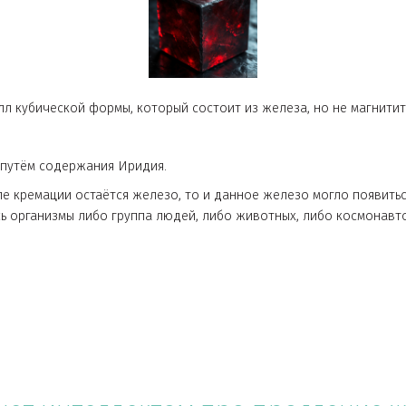
звестный металл "унобтаний, 
 металл кубической формы, который состоит из железа, но