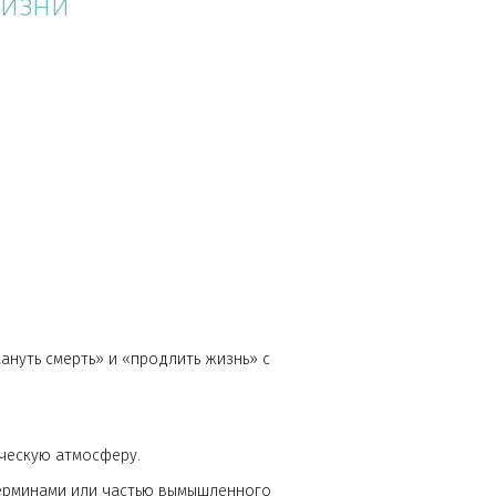
огло появиться при столкновении астероида с
ибо космонавтов, либо иные предположения, которые
ление жизни