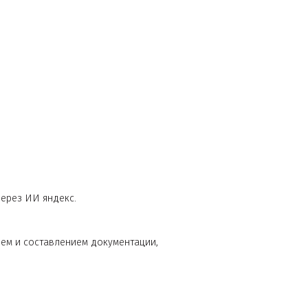
нка создана через ИИ яндекс.
и с заполнением и составлением документации,