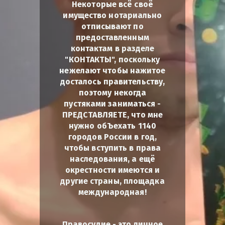
Некоторые всё своё
имущество нотариально
отписывают по
предоставленным
контактам в разделе
"КОНТАКТЫ", поскольку
нежелают чтобы нажитое
досталось правительству,
поэтому некогда
пустяками заниматься -
ПРЕДСТАВЛЯЕТЕ, что мне
нужно обЪехать 1140
городов России в год,
чтобы вступить в права
наследования, а ещё
окрестности имеются и
другие страны, площадка
международная!
Правосудие - это личное