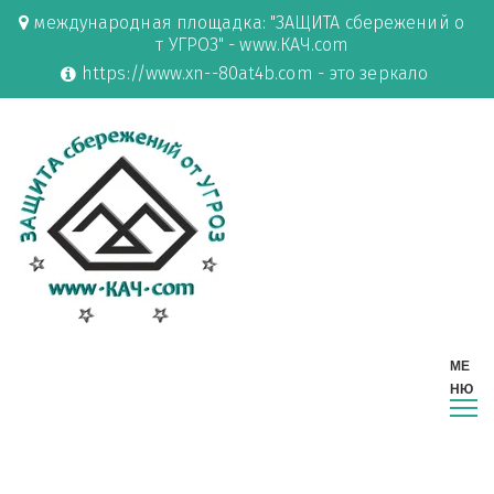
международная площадка: "ЗАЩИТА сбережений о
т УГРОЗ" - www.КАЧ.com
https://www.xn--80at4b.com - это зеркало