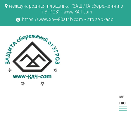
международная площадка: "ЗАЩИТА сбережений о
т УГРОЗ" - www.КАЧ.com
https://www.xn--80at4b.com - это зеркало