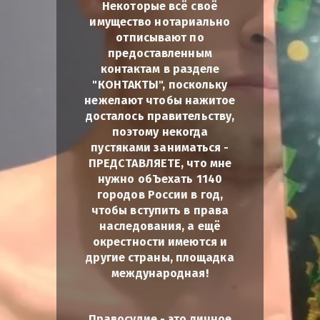
Некоторые всё своё
имущество нотариально
отписывают по
предоставленным
контактам в разделе
"КОНТАКТЫ", поскольку
нежелают чтобы нажитое
досталось правительству,
поэтому некогда
пустяками заниматься -
ПРЕДСТАВЛЯЕТЕ, что мне
нужно обЪехать 1140
городов России в год,
чтобы вступить в права
наследования, а ещё
окрестности имеются и
другие страны, площадка
международная!
Правосудие - это личное