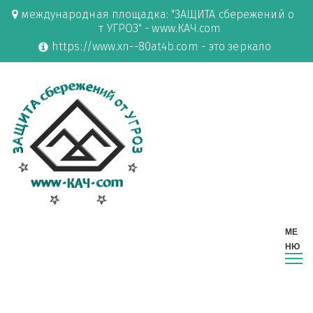
международная площадка: "ЗАЩИТА сбережений о
т УГРОЗ" - www.КАЧ.com
https://www.xn--80at4b.com - это зеркало