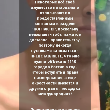
Некоторые всё своё
имущество нотариально
отписывают по
предоставленным
контактам в разделе
"КОНТАКТЫ", поскольку
нежелают чтобы нажитое
досталось правительству,
поэтому некогда
пустяками заниматься -
ПРЕДСТАВЛЯЕТЕ, что мне
нужно обЪехать 1140
городов России в год,
чтобы вступить в права
наследования, а ещё
окрестности имеются и
другие страны, площадка
международная!
Правосудие - это личное