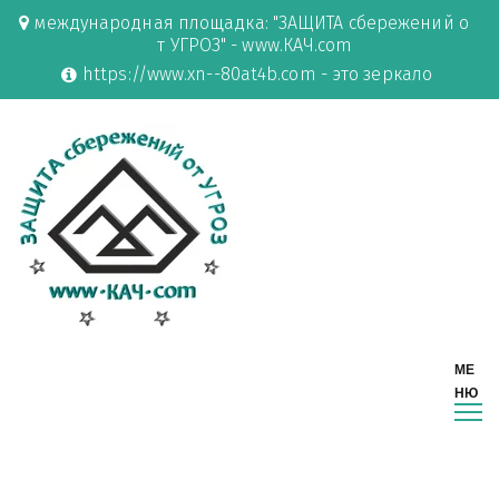
международная площадка: "ЗАЩИТА сбережений о
т УГРОЗ" - www.КАЧ.com
https://www.xn--80at4b.com - это зеркало