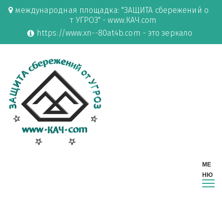
международная площадка: "ЗАЩИТА сбережений о
т УГРОЗ" - www.КАЧ.com
https://www.xn--80at4b.com - это зеркало