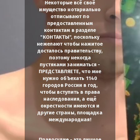
Некоторые всё своё
имущество нотариально
отписывают по
предоставленным
контактам в разделе
"КОНТАКТЫ", поскольку
нежелают чтобы нажитое
досталось правительству,
поэтому некогда
пустяками заниматься -
ПРЕДСТАВЛЯЕТЕ, что мне
нужно обЪехать 1140
городов России в год,
чтобы вступить в права
наследования, а ещё
окрестности имеются и
другие страны, площадка
международная!
Правосудие - это личное