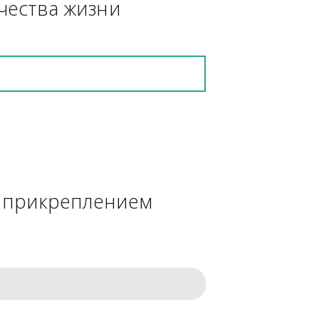
кретную работу выполнит и в 
ения качества жизни
сделке с прикреплением