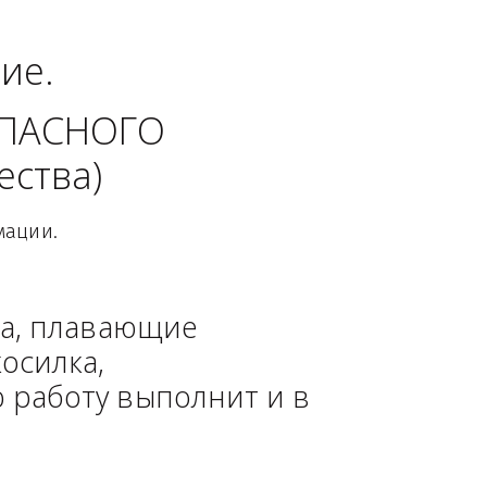
едеральный округ.
динение. 
 БЕЗОПАСНОГО 
 общества)
овой Информации.
, техника, плавающие 
азонокосилка, 