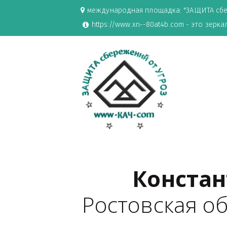
международная площадка: "ЗАЩИ
https://www.xn--80at4b.com - эт
Конст