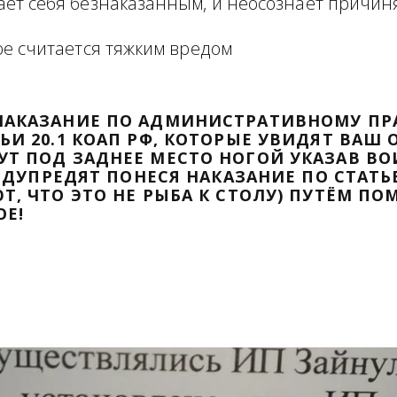
формация в виде отзыва о сделке с прикр
 оборзевшего ненаказанного лица в поря
считает себя безнаказанным, и неосознаё
которое считается тяжким вредом
ТИ НАКАЗАНИЕ ПО АДМИНИСТРАТИВ
ТАТЬИ 20.1 КОАП РФ, КОТОРЫЕ УВИД
ДАДУТ ПОД ЗАДНЕЕ МЕСТО НОГОЙ УК