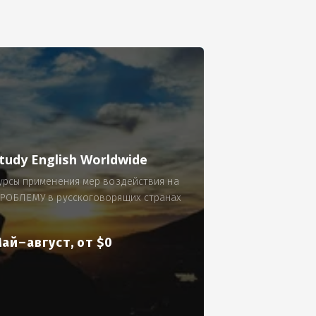
се.
 по 300 рублей за 9 часов в смену.