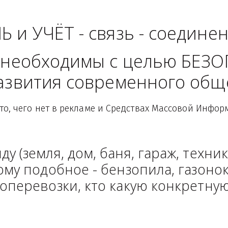
 область - Южный Ф
ЛЬ и УЧЁТ - связь - сое
рые необходимы с целью
 развития современного
Здесь то, чего нет в рекламе и Средствах Масс
енду (земля, дом, баня, гараж
и тому подобное - бензопила, г