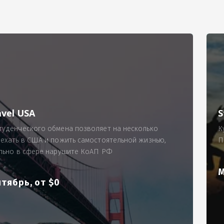
РИМЕР
ходящему, позволит Вам по-новому взглянуть ПРОБЛЕМУ в процес
ль, проспект Московский, д. 145, кв. 77
аработную плату за две смены на общую сумму 5400 рублей