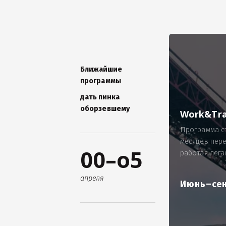
УНИКАЛЬНАЯ ТЕМА -
П
ОТЗЫВ - добавит волшебства проис
Проблема: Россия, город Ярослав
ИП Зайнулин Р.К. не выплатил з