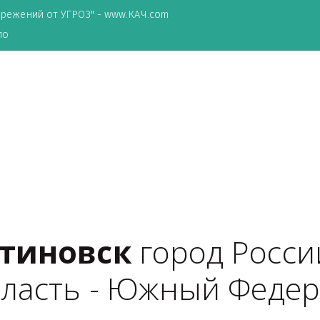
ТА сбережений от УГРОЗ" - www.КАЧ.com
о зеркало
антиновск
 город Р