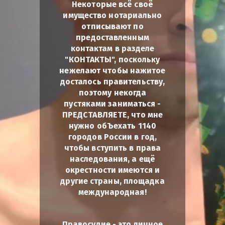
Некоторые всё своё
имущество нотариально
отписывают по
предоставленным
контактам в разделе
"КОНТАКТЫ", поскольку
нежелают чтобы нажитое
досталось правительству,
поэтому некогда
пустяками заниматься -
ПРЕДСТАВЛЯЕТЕ, что мне
нужно обЪехать 1140
городов России в год,
чтобы вступить в права
наследования, а ещё
окрестности имеются и
другие страны, площадка
международная!
Правосудие - это личное