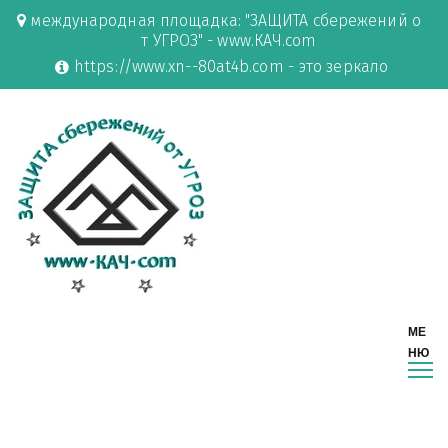
международная площадка: "ЗАЩИТА сбережений о
т УГРОЗ" - www.КАЧ.com
https://www.xn--80at4b.com - это зеркало