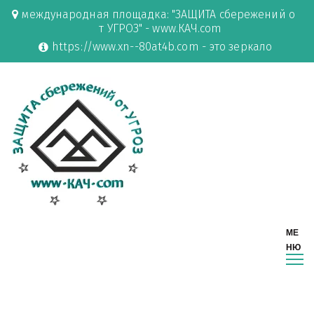
международная площадка: "ЗАЩИТА сбережений о
т УГРОЗ" - www.КАЧ.com
https://www.xn--80at4b.com - это зеркало