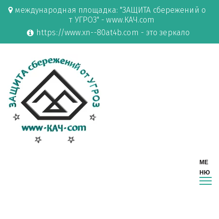
международная площадка: "ЗАЩИТА сбережений о
т УГРОЗ" - www.КАЧ.com
https://www.xn--80at4b.com - это зеркало