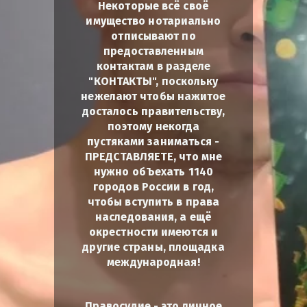
Некоторые всё своё
имущество нотариально
отписывают по
предоставленным
контактам в разделе
"КОНТАКТЫ", поскольку
нежелают чтобы нажитое
досталось правительству,
поэтому некогда
пустяками заниматься -
ПРЕДСТАВЛЯЕТЕ, что мне
нужно обЪехать 1140
городов России в год,
чтобы вступить в права
наследования, а ещё
окрестности имеются и
другие страны, площадка
международная!
Правосудие - это личное