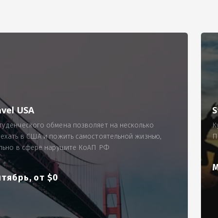
РИМЕР
ходящему, позволит Вам по-новому взглянуть ПРОБЛЕМУ в процес
ль, проспект Московский, д. 145, кв. 77
аработную плату за две смены на общую сумму 5400 рублей