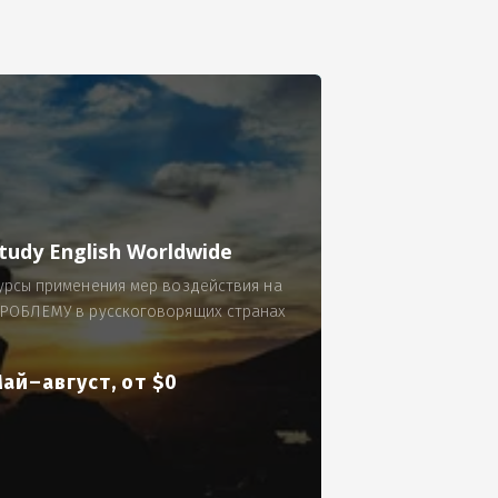
се.
 по 300 рублей за 9 часов в смену.