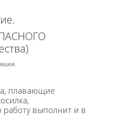
еральный округ.
динение. 
 БЕЗОПАСНОГО 
 общества)
овой Информации.
, техника, плавающие 
азонокосилка, 