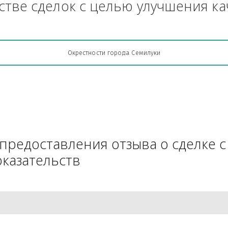
Грузоперевозки, кто какую кон
АЧестве сделок с целью улучш
Окрестности города Семилуки
для предоставления отзыва о 