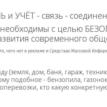
- Центральный Фед
ЛЬ и УЧЁТ - связь - сое
рые необходимы с целью
 развития современного
Здесь то, чего нет в рекламе и Средствах Масс
енду (земля, дом, баня, гараж
и тому подобное - бензопила, г