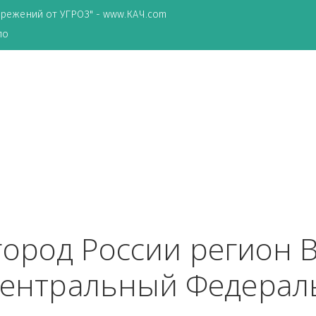
ТА сбережений от УГРОЗ" - www.КАЧ.com
о зеркало
и
 город России рег