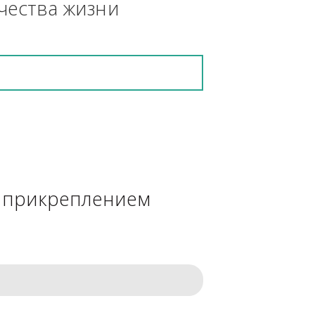
кретную работу выполнит и в 
ения качества жизни
сделке с прикреплением