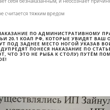
формация в виде отзыва о сделке с прикр
 оборзевшего ненаказанного лица в поря
считает себя безнаказанным, и неосознаё
которое считается тяжким вредом
ТИ НАКАЗАНИЕ ПО АДМИНИСТРАТИВ
ТАТЬИ 20.1 КОАП РФ, КОТОРЫЕ УВИД
ДАДУТ ПОД ЗАДНЕЕ МЕСТО НОГОЙ УК