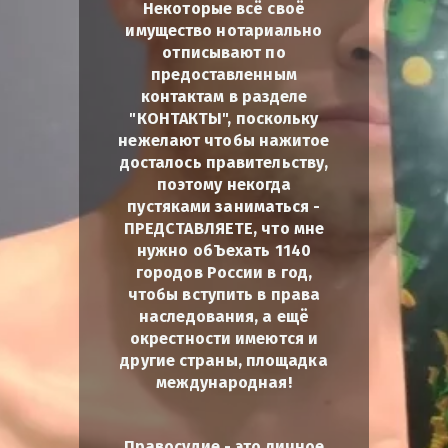
Некоторые всё своё
имущество нотариально
отписывают по
предоставленным
контактам в разделе
"КОНТАКТЫ", поскольку
нежелают чтобы нажитое
досталось правительству,
поэтому некогда
пустяками заниматься -
ПРЕДСТАВЛЯЕТЕ, что мне
нужно обЪехать 1140
городов России в год,
чтобы вступить в права
наследования, а ещё
окрестности имеются и
другие страны, площадка
международная!
Правосудие - это личное