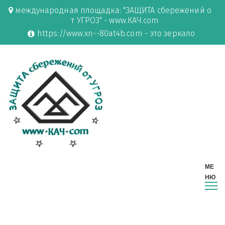
международная площадка: "ЗАЩИТА сбережений о
т УГРОЗ" - www.КАЧ.com
https://www.xn--80at4b.com - это зеркало